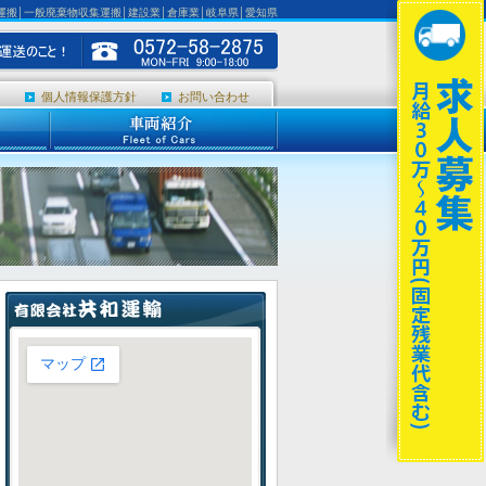
運搬│一般廃棄物収集運搬│建設業│倉庫業│岐阜県│愛知県
個人情報保護方針
お問い合わせ