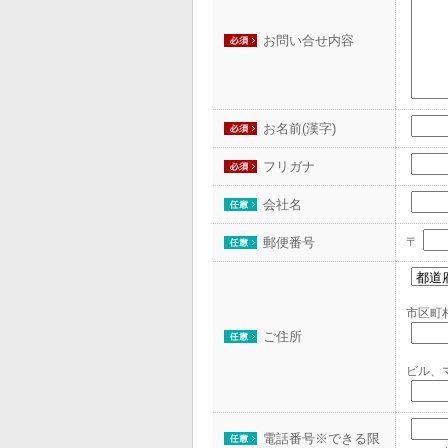
お問い合せ内容
お名前(漢字)
フリガナ
会社名
〒
郵便番号
市区町
ご住所
ビル、
電話番号※できる限